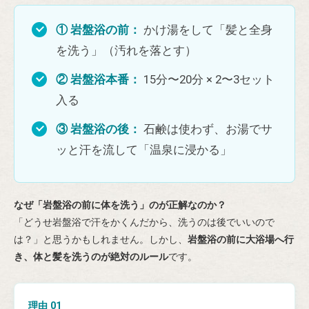
① 岩盤浴の前：
かけ湯をして「髪と全身
を洗う」（汚れを落とす）
② 岩盤浴本番：
15分〜20分 × 2〜3セット
入る
③ 岩盤浴の後：
石鹸は使わず、お湯でサ
ッと汗を流して「温泉に浸かる」
なぜ「岩盤浴の前に体を洗う」のが正解なのか？
「どうせ岩盤浴で汗をかくんだから、洗うのは後でいいので
は？」と思うかもしれません。しかし、
岩盤浴の前に大浴場へ行
き、体と髪を洗うのが絶対のルール
です。
理由 01