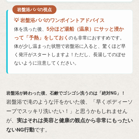
💡 岩盤浴パパのワンポイントアドバイス
5分ほど湯船（温泉）にサッと浸か
体を洗った後、
って「予熱」をしておく
のも非常におすすめです。
体が少し温まった状態で岩盤浴に入ると、驚くほど早
く発汗がスタートしますよ！ただし、長湯してのぼせ
ないように注意してください。
岩盤浴が終わった後、石鹸でゴシゴシ洗うのは「絶対NG」！
岩盤浴で滝のような汗をかいた後、「早くボディーソ
ープでスッキリ洗いたい！」と思うかもしれません
が、
実はそれは美容と健康の観点から非常にもったい
ないNG行動
です。