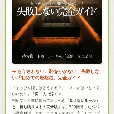
➡︎ もう迷わない、恥をかかない！失敗しな
い「初めての岩盤浴」完全ガイド
「すっぴん隠しはどうする？」「スマホはいじって
いいの？」「男一人は浮く？」
初めて行く前に知っておくべき
「見えないルール」
と「持ち物リストの完全版」
を、700回通ったパパ
が徹底解説します。これさえ読めば、安心してデビ