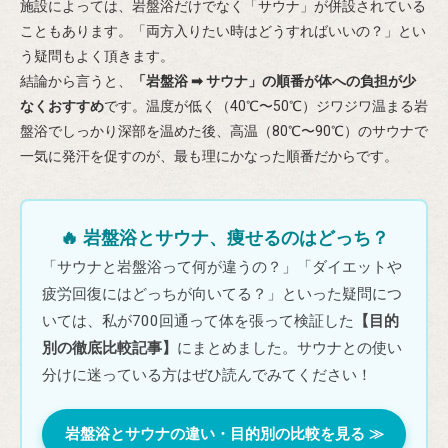
施設によっては、岩盤浴だけでなく「サウナ」が併設されている
こともあります。「両方入りたい時はどうすればいいの？」とい
う疑問もよく頂きます。
結論から言うと、
「岩盤浴 ➡ サウナ」の順番が体への負担が少
なくおすすめ
です。温度が低く（40℃〜50℃）ジワジワ温まる岩
盤浴でしっかり深部を温めた後、高温（80℃〜90℃）のサウナで
一気に発汗を促すのが、最も理にかなった順番だからです。
🔥 岩盤浴とサウナ、痩せるのはどっち？
「サウナと岩盤浴って何が違うの？」「ダイエットや
疲労回復にはどっちが向いてる？」といった疑問につ
いては、私が700回通って体を張って検証した
【目的
別の徹底比較記事】
にまとめました。サウナとの使い
分けに迷っている方はぜひ読んでみてください！
岩盤浴とサウナの違い・目的別の比較を見る ≫