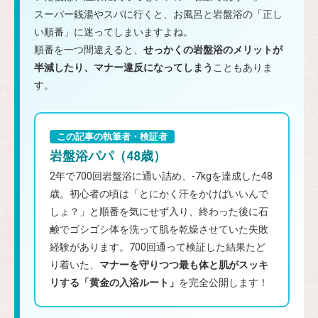
スーパー銭湯やスパに行くと、お風呂と岩盤浴の「正し
い順番」に迷ってしまいますよね。
順番を一つ間違えると、
せっかくの岩盤浴のメリットが
半減したり、マナー違反になってしまう
こともありま
す。
この記事の執筆者・検証者
岩盤浴パパ（48歳）
2年で700回岩盤浴に通い詰め、-7kgを達成した48
歳。初心者の頃は「とにかく汗をかけばいいんで
しょ？」と順番を気にせず入り、終わった後に石
鹸でゴシゴシ体を洗って肌を乾燥させていた失敗
経験があります。700回通って検証した結果たど
り着いた、
マナーを守りつつ最も体と肌がスッキ
リする「黄金の入浴ルート」
を完全公開します！