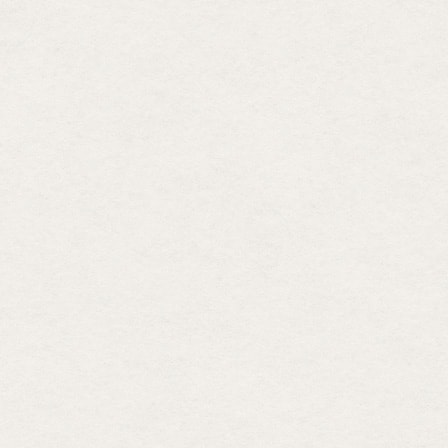
忙
の
な
岩
NG
岩
恥