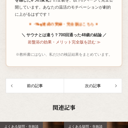
を感じた6つの変化」
の全貌を、以下のページで完全公
開しています。あなたの温活のモチベーションが劇的
に上がるはずです！
▼ -9kg達成の実録・完全版はこちら ▼
＼ サウナとは違う？700回通った48歳の結論 ／
岩盤浴の効果・メリット完全版を読む ≫
※教科書にはない、私だけの検証結果をまとめています。
前の記事
次の記事
関連記事
よくある疑問・失敗談
よくある疑問・失敗談