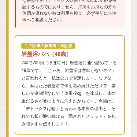
な解毒作用（デトックス効果）や病気の治療を保
証するものではありません。持病をお持ちの方や
体調が優れない時は利用を控え、必ず事前に主治
医へご相談ください。
この記事の執筆者・検証者
岩盤浴パパ（48歳）
2年で700回（ほぼ毎日）岩盤浴に通い詰めている
48歳です。「じゃあ、岩盤浴は意味がないの？」
と言われると、私は全力で否定します。なぜな
ら、私はただ岩盤浴で体を温め続けただけで、厳
しい食事制限なしで「体重-9kg」を達成し、体の
重だるさが嘘のように消えたからです。今回は、
「デトックスは嘘」と言われる本当の理由と、そ
れでも私が通い続ける「隠されたメリット」を包
み隠さずお伝えします！